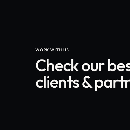
WORK WITH US
Check our be
clients & part