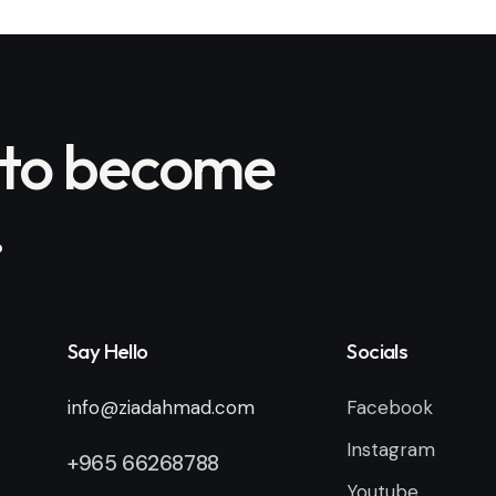
 to become
.
Say Hello
Socials
info@ziadahmad.com
Facebook
Instagram
+
965 66268788
Youtube