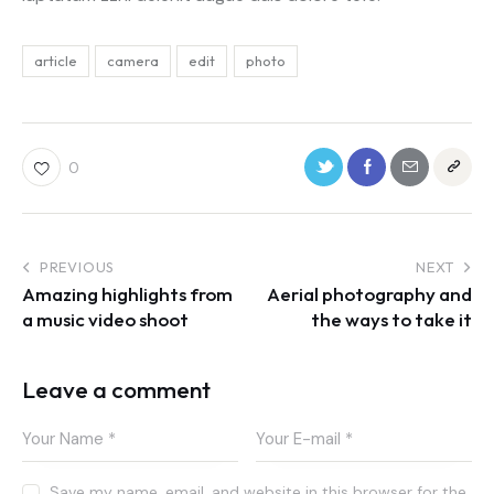
article
camera
edit
photo
0
PREVIOUS
NEXT
Amazing highlights from
Aerial photography and
a music video shoot
the ways to take it
Leave a comment
Save my name, email, and website in this browser for the